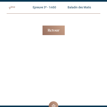
ème
Epreuve 3* - 1m50
Baladin des Matis
9
Retour