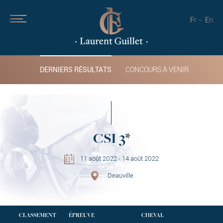
Fr
En
DERNIERS RÉSULTATS
CONCOURS À VENIR
CSI 3*
11 août 2022 - 14 août 2022
Deauville
CLASSEMENT
ÉPREUVE
CHEVAL