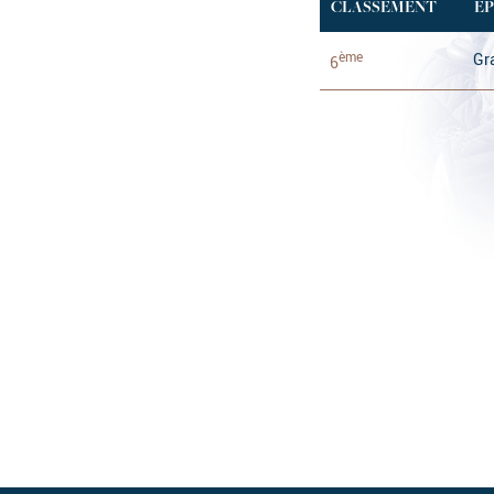
CLASSEMENT
É
ème
Gr
6