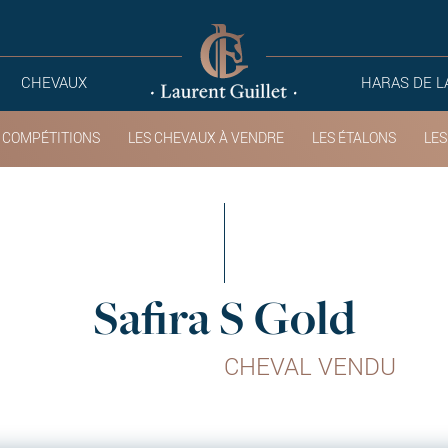
CHEVAUX
HARAS DE L
 COMPÉTITIONS
LES CHEVAUX À VENDRE
LES ÉTALONS
LES
Safira S Gold
CHEVAL VENDU