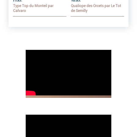
PÈRE
MÈRE
Type Top du Monteil par
Qualiope des Orcets par Le Tot
Calvaro
de Semilly