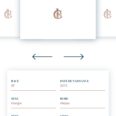
RACE
DATE DE NAISSANCE
SF
2015
SEXE
ROBE
Hongre
Alezan