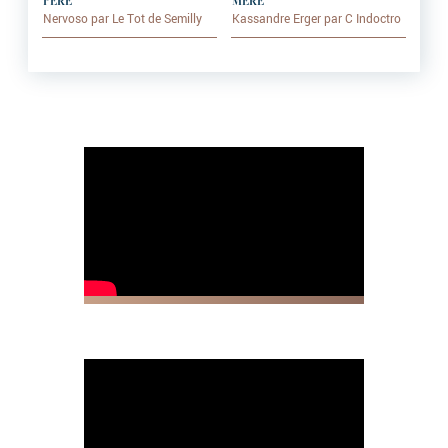
PÈRE
MÈRE
Nervoso par Le Tot de Semilly
Kassandre Erger par C Indoctro