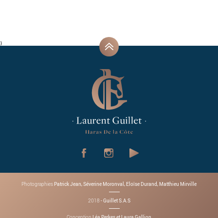
}
Patrick Jean, Séverine Moronval, Eloïse Durand, Matthieu Mirville
Photographies
- Guillet S.A.S
2018
Léa Perkes et Laura Gallion
Conception