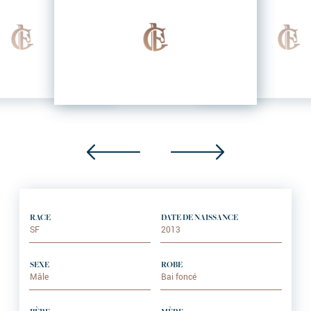
RACE
DATE DE NAISSANCE
SF
2013
SEXE
ROBE
Mâle
Bai foncé