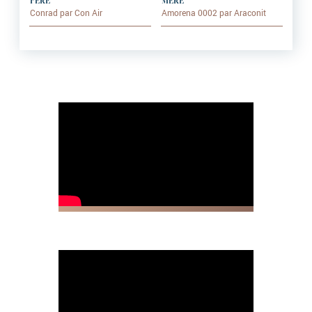
PÈRE
MÈRE
Conrad par Con Air
Amorena 0002 par Araconit