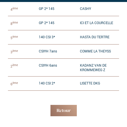
ème
GP 2* 145
CASHY
4
ème
GP 2* 145
ICI ET LA COURCELLE
8
ème
140 CSI 3*
HASTA DU TERTRE
5
ème
CSIYH 7ans
COMME LA THEYSS
3
ème
CSIYH 6ans
KADANZ VAN DE
2
KROMMEWEG Z
ème
140 CSI 2*
LISETTE DKG
6
Retour